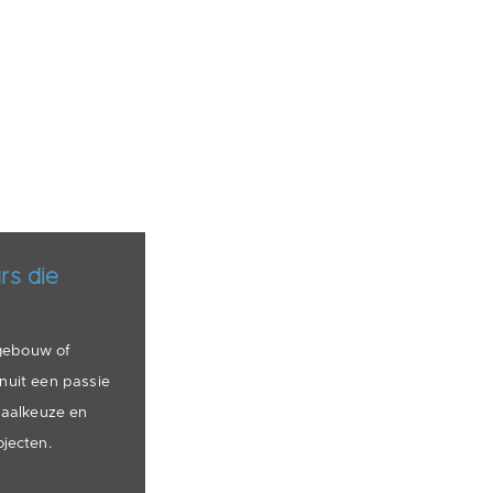
rs die
sgebouw of
anuit een passie
riaalkeuze en
jecten.